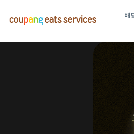
콘
텐
배
츠
로
건
너
뛰
기