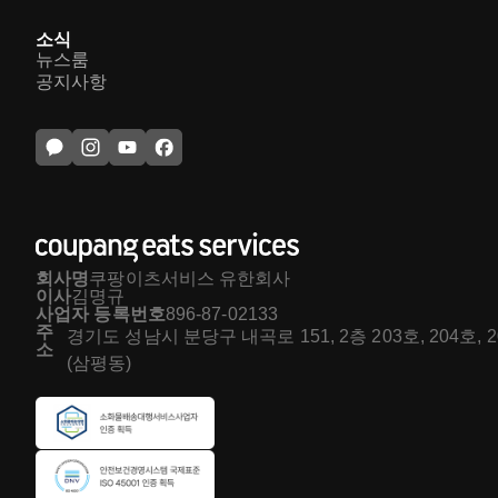
소식
뉴스룸
공지사항
회사명
쿠팡이츠서비스 유한회사
이사
김명규
사업자 등록번호
896-87-02133
주
경기도 성남시 분당구 내곡로 151, 2층 203호, 204호, 
소
(삼평동)