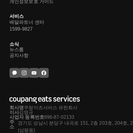
개인정보보호 가이드
서비스
배달파트너 센터
1599-9827
소식
뉴스룸
공지사항
회사명
쿠팡이츠서비스 유한회사
이사
김명규
사업자 등록번호
896-87-02133
주
경기도 성남시 분당구 내곡로 151, 2층 203호, 204호, 
소
(삼평동)