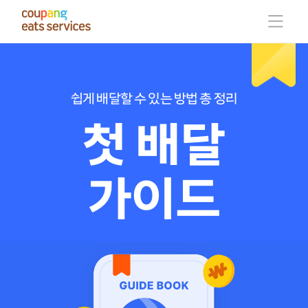
콘
텐
츠
로
건
너
뛰
기
쉽게 배달할 수 있는 방법 총 정리
첫 배달
가이드