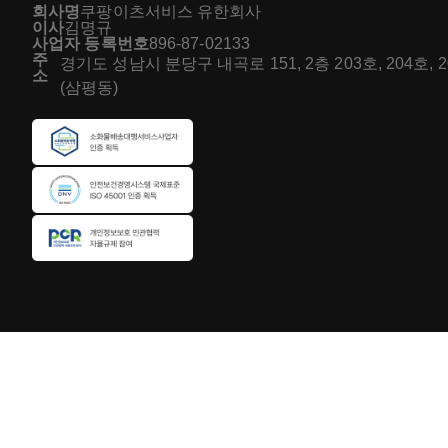
회사명
쿠팡이츠서비스 유한회사
이사
김명규
사업자 등록번호
896-87-02133
주
경기도 성남시 분당구 내곡로 151, 2층 203호, 204호, 
소
(삼평동)