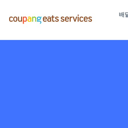
콘
텐
배
츠
로
건
너
뛰
기