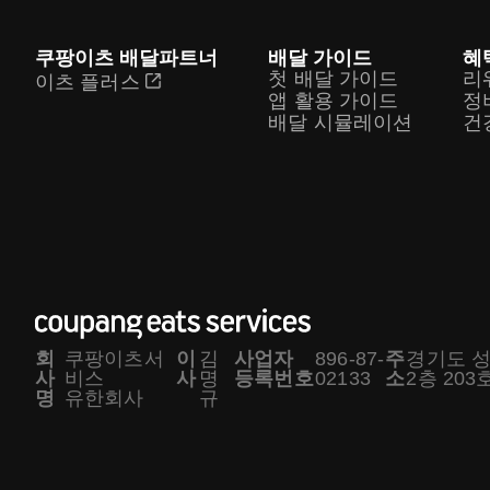
쿠팡이츠 배달파트너
배달 가이드
혜
첫 배달 가이드
리
이츠 플러스
앱 활용 가이드
정
배달 시뮬레이션
건
회
쿠팡이츠서
이
김
사업자
896-87-
주
경기도 성
사
비스
사
명
등록번호
02133
소
2층 203호
명
유한회사
규