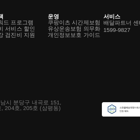
택
운영
서비스
워드 프로그램
쿠팡이츠 시간제보험
배달파트너 센
비 서비스 할인
유상운송보험 의무화
1599-9827
강 검진비 지원
개인정보보호 가이드
남시 분당구 내곡로 151,
, 204호, 205호 (삼평동)