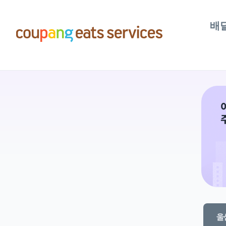
콘
텐
배
츠
로
건
너
뛰
기
울