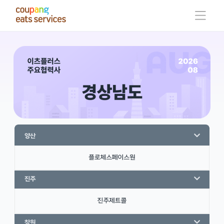
콘
텐
츠
로
건
너
뛰
기
양산
진주
창원