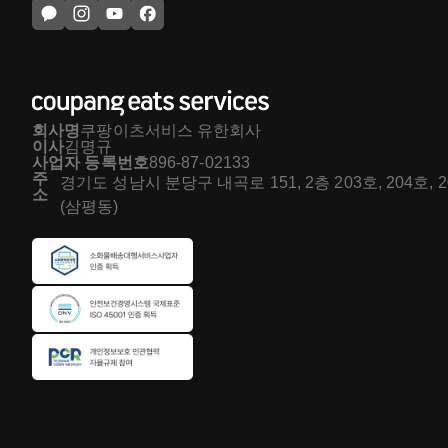
회사명
쿠팡이츠서비스 유한회사
이사
김명규
사업자 등록번호
896-87-02133
주
경기도 성남시 분당구 내곡로 151, 2층 203호, 204호, 
소
(삼평동)