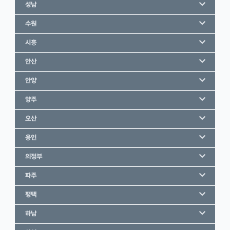
성남
수원
시흥
안산
안양
양주
오산
용인
의정부
파주
평택
하남