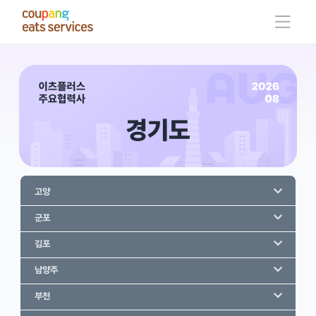
콘
텐
츠
로
건
너
뛰
기
고양
군포
김포
남양주
부천