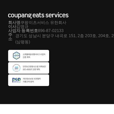
회사명
쿠팡이츠서비스 유한회사
이사
김명규
사업자 등록번호
896-87-02133
주
경기도 성남시 분당구 내곡로 151, 2층 203호, 204호, 
소
(삼평동)