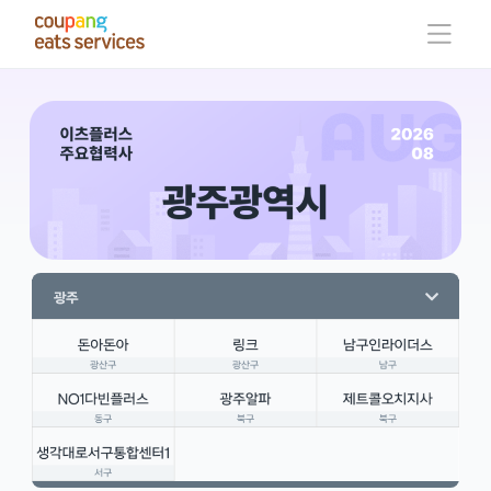
콘
텐
츠
로
건
너
뛰
기
광주