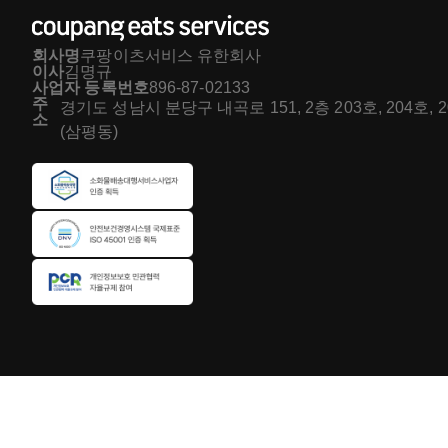
회사명
쿠팡이츠서비스 유한회사
이사
김명규
사업자 등록번호
896-87-02133
주
경기도 성남시 분당구 내곡로 151, 2층 203호, 204호, 
소
(삼평동)