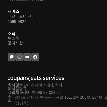
서비스
배달파트너 센터
1599-9827
소식
뉴스룸
공지사항
회사명
쿠팡이츠서비스 유한회사
이사
김명규
사업자 등록번호
896-87-02133
주
경기도 성남시 분당구 내곡로 151, 2층 203호, 204호, 
소
(삼평동)