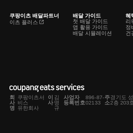
쿠팡이츠 배달파트너
배달 가이드
혜
첫 배달 가이드
리
이츠 플러스
앱 활용 가이드
정
배달 시뮬레이션
건
회
쿠팡이츠서
이
김
사업자
896-87-
주
경기도 성
사
비스
사
명
등록번호
02133
소
2층 203호
명
유한회사
규