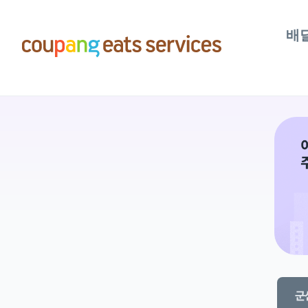
콘
텐
배
츠
로
건
너
뛰
기
군