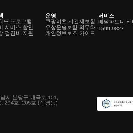
택
운영
서비스
워드 프로그램
쿠팡이츠 시간제보험
배달파트너 센
비 서비스 할인
유상운송보험 의무화
1599-9827
강 검진비 지원
개인정보보호 가이드
남시 분당구 내곡로 151,
, 204호, 205호 (삼평동)