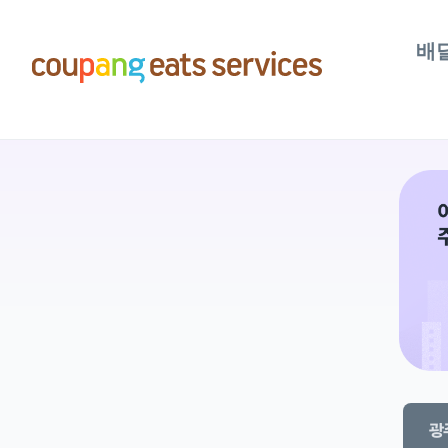
콘
텐
배
츠
로
건
너
뛰
기
광