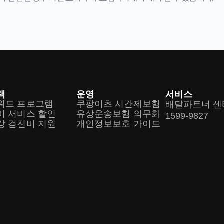
택
운영
서비스
워드 프로그램
쿠팡이츠 시간제보험
배달파트너 센
비 서비스 할인
유상운송보험 의무화
1599-9827
강 검진비 지원
개인정보보호 가이드